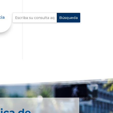
cia
ica de