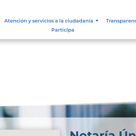
resultados
Atención y servicios a la ciudadanía
Transparen
Participa
se. Trate de perfeccionar su búsqueda o utilice la
Notaría Ún