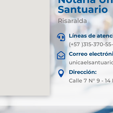
Santuario
Risaralda
Líneas de atenc

(+57 )315-370-5
Correo electrón

unicaelsantuari
Dirección:

Calle 7 N° 9 - 1