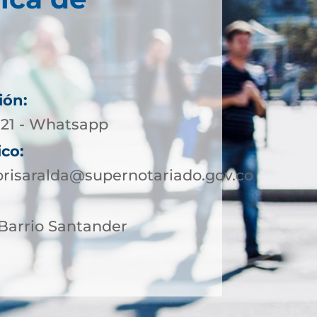
ión:
5-21 - Whatsapp
ico:
orisaralda@supernotariado.gov.co
4 Barrio Santander