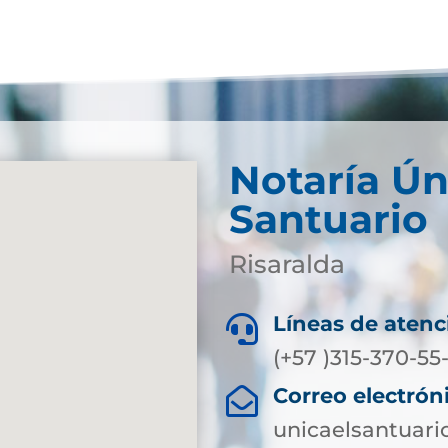
Notaría Ún
Santuario
Risaralda
Líneas de atenc

(+57 )315-370-5
Correo electrón

unicaelsantuari