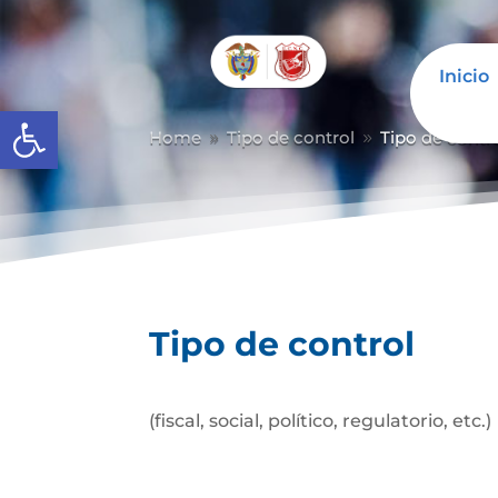
Inicio
Abrir barra de herramientas
Home
Tipo de control
Tipo de contr
9
9
Tipo de control
(fiscal, social, político, regulatorio, etc.)