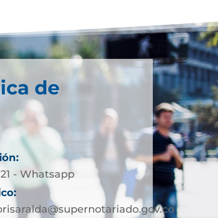
ica de
ión:
5-21 - Whatsapp
ico:
orisaralda@supernotariado.gov.co