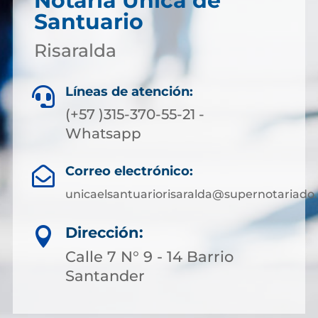
Notaría Única de
Santuario
Risaralda
Líneas de atención:

(+57 )315-370-55-21 -
Whatsapp
Correo electrónico:

unicaelsantuariorisaralda@supernotariado.
Dirección:

Calle 7 N° 9 - 14 Barrio
Santander