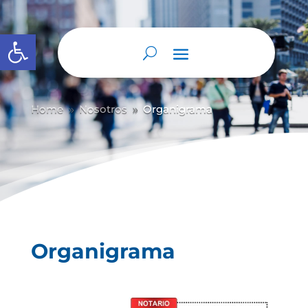
Abrir barra de herramientas
Home
Nosotros
Organigrama
9
9
Organigrama