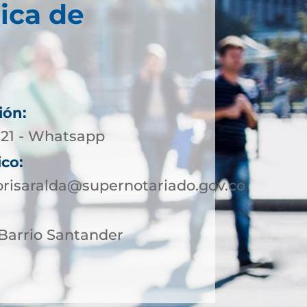
ica de
ión:
5-21 - Whatsapp
ico:
orisaralda@supernotariado.gov.co
4 Barrio Santander