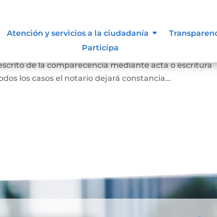
 para otorgar escritura pública
Atención y servicios a la ciudadanía
Transparen
Participa
persona concurrió a la notaría a otorgar una escritur
 escrito de la comparecencia mediante acta o escritura
odos los casos el notario dejará constancia...