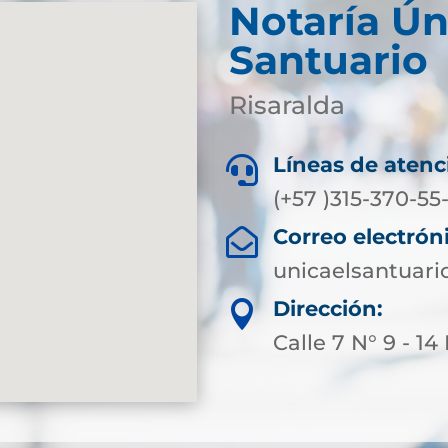
Notaría Ún
Santuario
Risaralda
Líneas de atenc

(+57 )315-370-5
Correo electrón

unicaelsantuari
Dirección:

Calle 7 N° 9 - 1