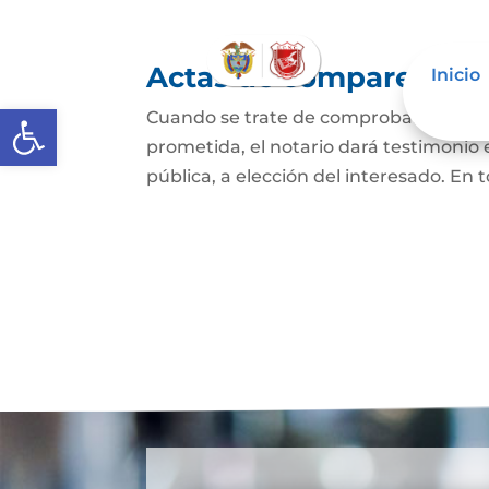
Actas de comparecencia
Inicio
Abrir barra de herramientas
Cuando se trate de comprobar que una 
prometida, el notario dará testimonio
pública, a elección del interesado. En t