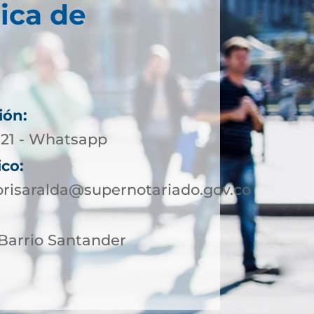
ica de
ión:
5-21 - Whatsapp
ico:
orisaralda@supernotariado.gov.co
4 Barrio Santander