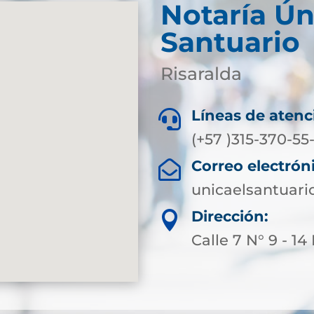
Notaría Ún
Santuario
Risaralda
Líneas de atenc

(+57 )315-370-5
Correo electrón

unicaelsantuari
Dirección:

Calle 7 N° 9 - 1