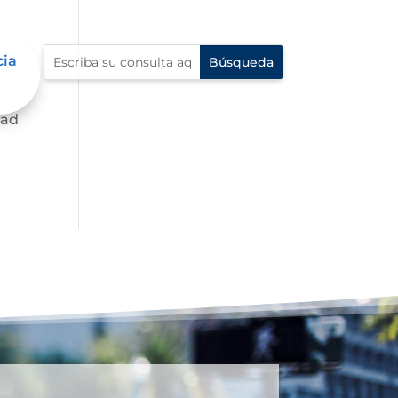
cia
dad