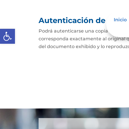
Autenticación de Copi
Inicio
Abrir barra de herramientas
Podrá autenticarse una copia mecánic
corresponda exactamente al original q
del documento exhibido y lo reproduzca