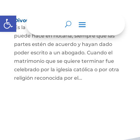
Abrir barra de herramientas
Divorcio
Es la terminación del Matrimonio Civil y se
puede hace en notaría, siempre que las
partes estén de acuerdo y hayan dado
poder escrito a un abogado. Cuando el
matrimonio que se quiere terminar fue
celebrado por la iglesia católica o por otra
religión reconocida por el...