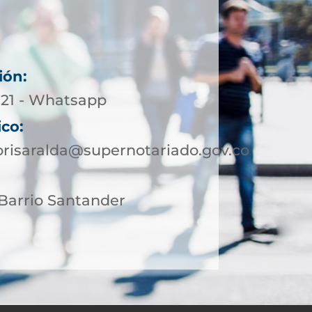
ión:
5-21 - Whatsapp
ico:
orisaralda@supernotariado.gov.co
4 Barrio Santander