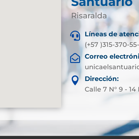
Santuario
Risaralda
Líneas de atenc

(+57 )315-370-5
Correo electrón

unicaelsantuari
Dirección:

Calle 7 N° 9 - 1