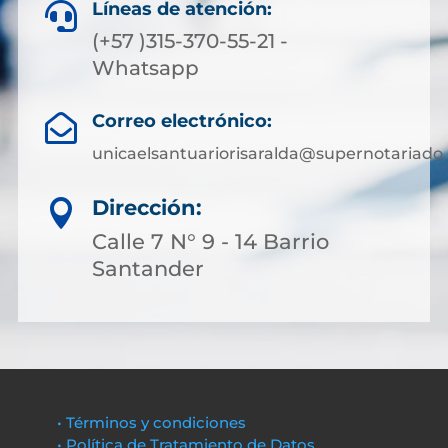
Líneas de atención:

(+57 )315-370-55-21 -
Whatsapp
Correo electrónico:

unicaelsantuariorisaralda@supernotariado.
Dirección:

Calle 7 N° 9 - 14 Barrio
Santander
• Términos y condiciones
• Política de Tratamiento de Datos