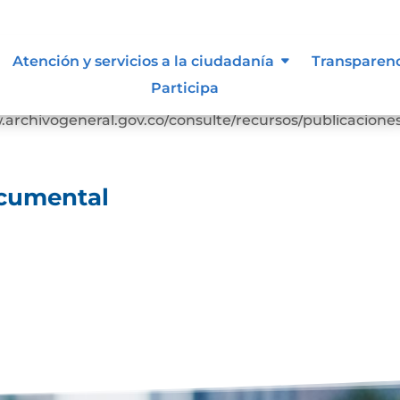
ocumental
Atención y servicios a la ciudadanía
Transparen
Participa
Descarga 7.1-Cuadro-clasificacion-documentalDescarga
rchivogeneral.gov.co/consulte/recursos/publicacione
ocumental