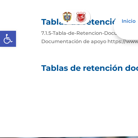
Tablas de retención d
Inicio
Abrir barra de herramientas
7.1.5-Tabla-de-Retencion-Documental
Documentación de apoyo https://www.a
Tablas de retención d