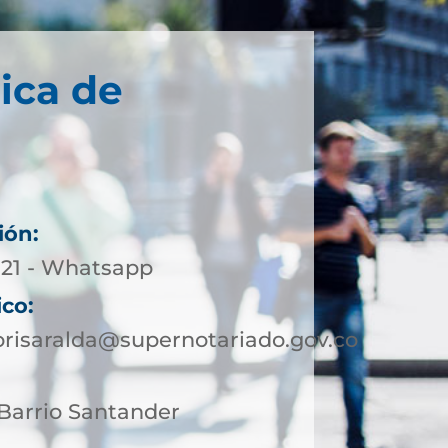
ica de
ión:
5-21 - Whatsapp
ico:
orisaralda@supernotariado.gov.co
4 Barrio Santander