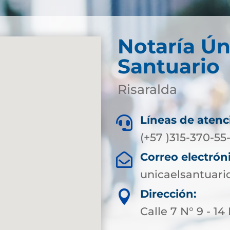
Notaría Ún
Santuario
Risaralda
Líneas de atenc

(+57 )315-370-5
Correo electrón

unicaelsantuari
Dirección:

Calle 7 N° 9 - 1