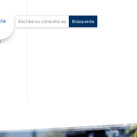
cia
s