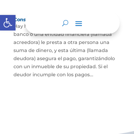
Abrir barra de herramientas
Constitución de hipoteca
Hay hipoteca cuando una persona, o un
banco o una entidad financiera (llamada
acreedora) le presta a otra persona una
suma de dinero, y esta última (llamada
deudora) asegura el pago, garantizándolo
con un inmueble de su propiedad. Si el
deudor incumple con los pagos...