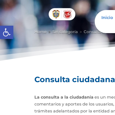
Inicio
Abrir barra de herramientas
Home
Sin categoría
Consulta ciuda
9
9
Consulta ciudadan
La consulta a la ciudadanía
es un mec
comentarios y aportes de los usuarios,
trámites adelantados por la entidad a