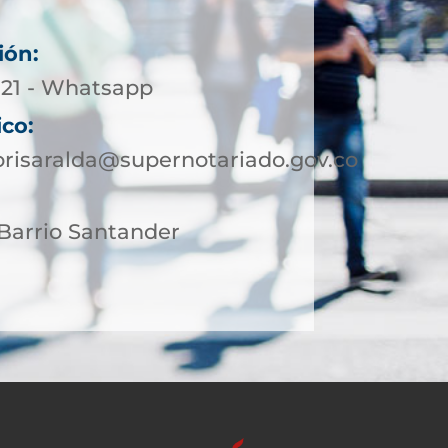
ión:
5-21 - Whatsapp
ico:
orisaralda@supernotariado.gov.co
4 Barrio Santander