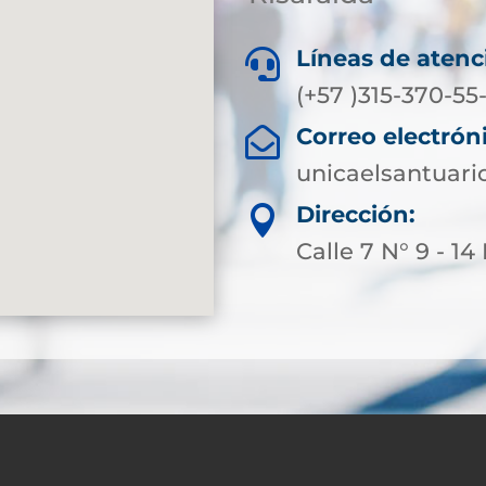
Líneas de atenc

(+57 )315-370-5
Correo electrón

unicaelsantuari
Dirección:

Calle 7 N° 9 - 1