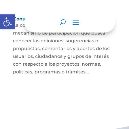
Abrir barra de herramientas
Consulta ciudadana
La consulta a la ciudadanía es un
mecanismo de participación que busca
conocer las opiniones, sugerencias o
propuestas, comentarios y aportes de los
usuarios, ciudadanos y grupos de interés
con respecto a los proyectos, normas,
políticas, programas o trámites...