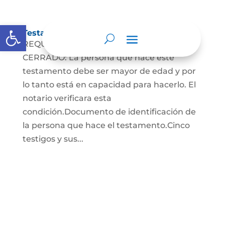
Abrir barra de herramientas
Testamento Cerrado
REQUISITOS PARA EL TESTAMENTO
CERRADO: La persona que hace este
testamento debe ser mayor de edad y por
lo tanto está en capacidad para hacerlo. El
notario verificara esta
condición.Documento de identificación de
la persona que hace el testamento.Cinco
testigos y sus...